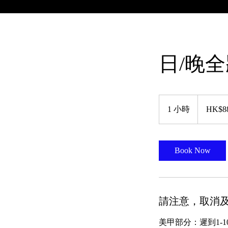
日/晚
880
港
1 小時
1
HK$8
元
小
Book Now
請注意，取消及
美甲部分：遲到1-