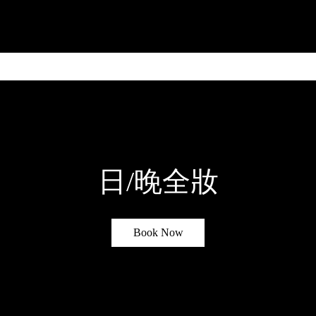
更多
日/晚全妝
Book Now