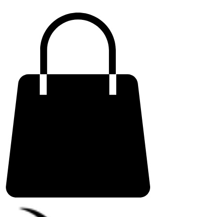
ME
NU