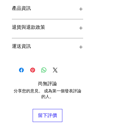
產品資訊
這是產品詳情，適合加入有關產品的更
退貨與退款政策
多資訊，例如尺寸、材料、保固和清洗
說明。另外，您也可在此處形容產品的
獨特之處，以及可給客戶帶來的好處。
這是退貨與退款政策，適合向客戶解釋
運送資訊
買家總是希望能在購買之前清楚了解產
如何處理不滿意的產品。撰寫政策時，
品。所以請盡量提供資訊，讓顧客有信
請盡量開門見山，以便建立互信，讓顧
心和决心購買產品。
客有信心購買您的產品。
這是個運送政策，適合加入與運送方
法、包裝和費用相關的資訊。撰寫政策
時，請盡量開門見山，以便建立互信，
讓顧客有信心購買您的產品。
尚無評論
分享您的意見。 成為第一個發表評論
的人。
留下評價