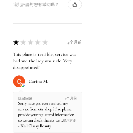
這則評論對您有幫助嗎？
★
★
★
★
★
4个月前
This place is terrible, service was
bad and the lady was rude. Very
disappointed!
Carina M.
4个月前
隱藏回覆
Sorry have you ever received any
service from our shop ?if so please
provide your registered information
so we can check thanks we...
顯示更多
Nail Classy Beauty