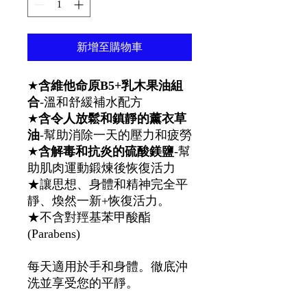
新增至購物車
★
含維他命原B5+乳木果油組
合
-溫和舒緩補水配方
★
含令人放鬆和鎮靜的薰衣草
油
-幫助消除一天的壓力和疲勞
★
含解毒和抗炎的硫酸鎂鹽
-幫
助肌肉運動鍛煉後恢復活力
★讓思想、身體和精神完全平
靜、煥然一新+恢復活力。
★不含對羥基苯甲酸酯
(Parabens)
每天適用於手和身體。徹底沖
洗並享受您的平靜。