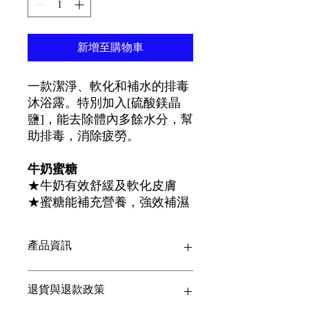
新增至購物車
一款潔淨、軟化和補水的排毒
沐浴露。特別加入[硫酸鎂晶
鹽]，能去除體內多餘水分，幫
助排毒，消除疲勞。
牛奶蜜糖
★牛奶有效舒緩及軟化皮膚
★蜜糖能補充營養，強效補濕
產品資訊
這是產品詳情，適合加入有關產品的更
退貨與退款政策
多資訊，例如尺寸、材料、保固和清洗
說明。另外，您也可在此處形容產品的