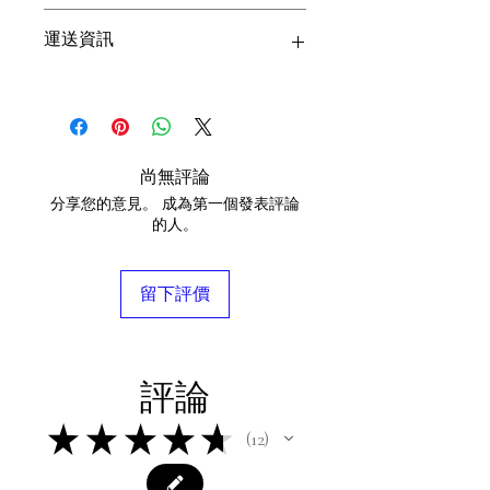
獨特之處，以及可給客戶帶來的好處。
這是退貨與退款政策，適合向客戶解釋
運送資訊
買家總是希望能在購買之前清楚了解產
如何處理不滿意的產品。撰寫政策時，
品。所以請盡量提供資訊，讓顧客有信
請盡量開門見山，以便建立互信，讓顧
心和决心購買產品。
客有信心購買您的產品。
這是個運送政策，適合加入與運送方
法、包裝和費用相關的資訊。撰寫政策
時，請盡量開門見山，以便建立互信，
讓顧客有信心購買您的產品。
尚無評論
分享您的意見。 成為第一個發表評論
的人。
留下評價
評論
★
★
★
★
★
12
12