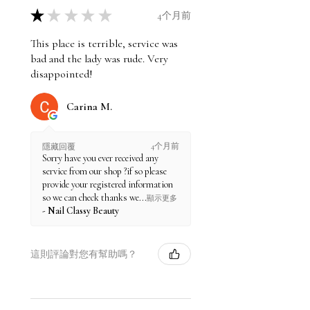
★
★
★
★
★
4个月前
This place is terrible, service was
bad and the lady was rude. Very
disappointed!
Carina M.
4个月前
隱藏回覆
Sorry have you ever received any
service from our shop ?if so please
provide your registered information
so we can check thanks we...
顯示更多
Nail Classy Beauty
這則評論對您有幫助嗎？