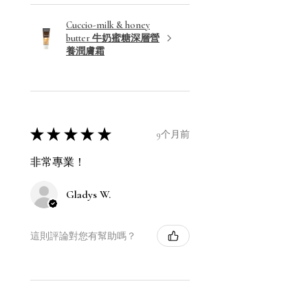
Cuccio-milk & honey
butter 牛奶蜜糖深層營
養潤膚霜
★
★
★
★
★
9个月前
非常專業！
Gladys W.
這則評論對您有幫助嗎？