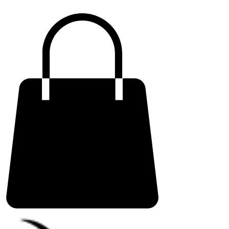
ME
NU