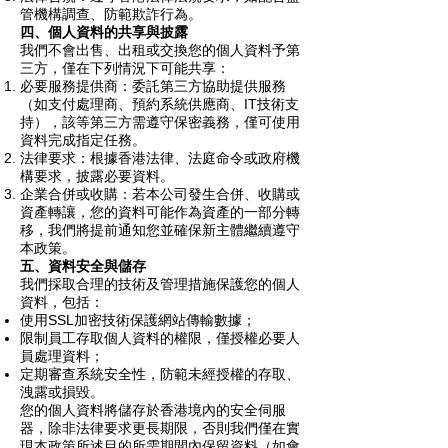
管機構調查、防範欺詐行為。
四、個人資料的共享與披露
我們不會出售、出租或交換您的個人資料予第
三方，僅在下列情況下可能共享：
必要服務提供商：委託第三方協助提供服務
（如支付處理商、預約系統供應商、IT技術支
持），該等第三方需遵守保密義務，僅可使用
資料完成指定任務。
法律要求：根據香港法律、法庭命令或政府機
構要求，披露必要資料。
企業合併或收購：若本公司發生合併、收購或
資產轉讓，您的資料可能作為資產的一部分轉
移，我們將提前通知您並確保新主體繼續遵守
本政策。
五、資料安全與儲存
我們採取合理的技術及管理措施保護您的個人
資料，包括：
使用SSL加密技術保護網站傳輸數據；
限制員工存取個人資料的權限，僅授權必要人
員處理資料；
定期審查系統安全性，防範未經授權的存取、
洩露或損毀。
您的個人資料將儲存於香港境內的安全伺服
器，除非法律要求更長期限，否則我們僅在實
現本政策所述目的所需期間內保留資料（如會