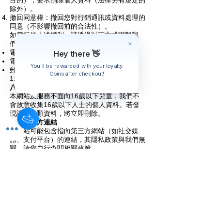
目的），要求刪除個人資料（法律另有規定的
除外）。
撤回同意權：撤回您對行銷通訊或資料處理的
同意（不影響撤回前的合法性）。
如需行使上述權利，請透過以下方式聯繫我
們：
電郵：
info@nailclassy.com
Hey there 👋
電話：+852
9882 6656
You'll be rewarded with your loyalty
郵寄：香港中環德輔道中48-52號裕昌大廈
Coins after checkout!
1104室 Nail Classy Limited 收
八、兒童隱私
本網站及服務不面向16歲以下兒童，我們不
會故意收集16歲以下人士的個人資料。若發
現誤收此類資料，將立即刪除。
九、第三方連結
本網站可能包含指向第三方網站（如社交媒
體、支付平台）的連結，其隱私政策與我們無
關，請您自行查閱相關政策。
十、政策變更
我們可能不定期更新本政策，修訂後的版本將
發布於本網站並標註「最後更新日期」。重大
變更（如資料使用目的調整）將透過郵件或網
站公告通知您。建議您定期查閱本政策。
十一、聯絡我們
如有任何關於本隱私政策的疑問或投訴，請隨