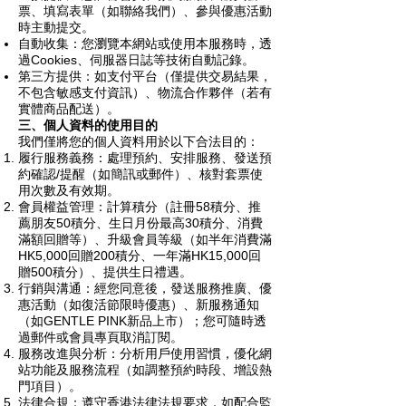
票、填寫表單（如聯絡我們）、參與優惠活動
時主動提交。
自動收集：您瀏覽本網站或使用本服務時，透
過Cookies、伺服器日誌等技術自動記錄。
第三方提供：如支付平台（僅提供交易結果，
不包含敏感支付資訊）、物流合作夥伴（若有
實體商品配送）。
三、個人資料的使用目的
我們僅將您的個人資料用於以下合法目的：
履行服務義務：處理預約、安排服務、發送預
約確認/提醒（如簡訊或郵件）、核對套票使
用次數及有效期。
會員權益管理：計算積分（註冊58積分、推
薦朋友50積分、生日月份最高30積分、消費
滿額回贈等）、升級會員等級（如半年消費滿
HK5,000回贈200積分、一年滿HK15,000回
贈500積分）、提供生日禮遇。
行銷與溝通：經您同意後，發送服務推廣、優
惠活動（如復活節限時優惠）、新服務通知
（如GENTLE PINK新品上市）；您可隨時透
過郵件或會員專頁取消訂閱。
服務改進與分析：分析用戶使用習慣，優化網
站功能及服務流程（如調整預約時段、增設熱
門項目）。
法律合規：遵守香港法律法規要求，如配合監