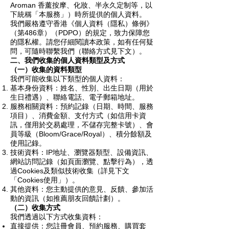
Aroman 香薰按摩、化妝、半永久定制等，以
下統稱「本服務」）時所提供的個人資料。
我們嚴格遵守香港《個人資料（隱私）條例》
（第486章）（PDPO）的規定，致力保障您
的隱私權。請您仔細閱讀本政策，如有任何疑
問，可隨時聯繫我們（聯絡方式見下文）。
二、我們收集的個人資料類型及方式
（一）收集的資料類型
我們可能收集以下類型的個人資料：
基本身份資料：姓名、性別、出生日期（用於
生日禮遇）、聯絡電話、電子郵箱地址。
服務相關資料：預約記錄（日期、時間、服務
項目）、消費金額、支付方式（如信用卡資
訊，僅用於交易處理，不儲存完整卡號）、會
員等級（Bloom/Grace/Royal）、積分餘額及
使用記錄。
技術資料：IP地址、瀏覽器類型、設備資訊、
網站訪問記錄（如頁面瀏覽、點擊行為），透
過Cookies及類似技術收集（詳見下文
「Cookies使用」）。
其他資料：您主動提供的意見、反饋、參加活
動的資訊（如推薦朋友回饋計劃）。
（二）收集方式
我們透過以下方式收集資料：
直接提供：您註冊會員、預約服務、購買套