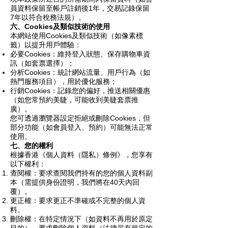
員資料保留至帳戶註銷後1年，交易記錄保留
7年以符合稅務法規）。
六、Cookies及類似技術的使用
本網站使用Cookies及類似技術（如像素標
籤）以提升用戶體驗：
必要Cookies：維持登入狀態、保存購物車資
訊（如套票選擇）；
分析Cookies：統計網站流量、用戶行為（如
熱門服務項目），用於優化服務；
行銷Cookies：記錄您的偏好，推送相關優惠
（如您常預約美睫，可能收到美睫套票推
廣）。
您可透過瀏覽器設定拒絕或刪除Cookies，但
部分功能（如會員登入、預約）可能無法正常
使用。
七、您的權利
根據香港《個人資料（隱私）條例》，您享有
以下權利：
查閱權：要求查閱我們持有的您的個人資料副
本（需提供身份證明，我們將在40天內回
覆）。
更正權：要求更正不準確或不完整的個人資
料。
刪除權：在特定情況下（如資料不再用於原定