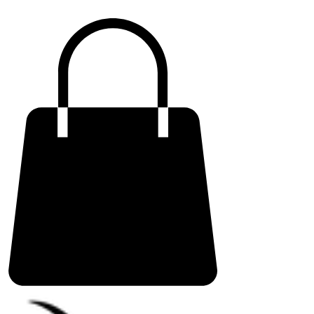
ME
NU