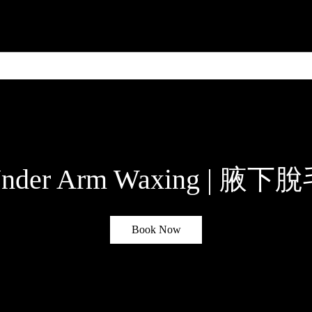
更多
nder Arm Waxing | 腋下
Book Now