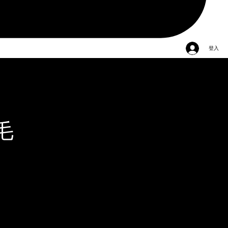
登入
脫毛