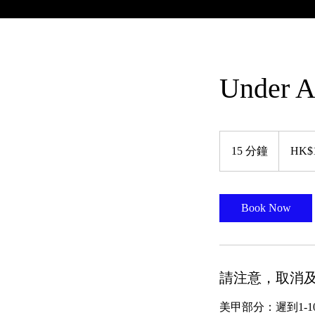
Under 
180
港
15 分鐘
1
HK$
元
5
分
鐘
Book Now
請注意，取消及
美甲部分：遲到1-